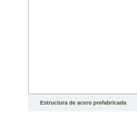
co de
Estructura de acero prefabricada
gero
Edificio de estructura de acero de