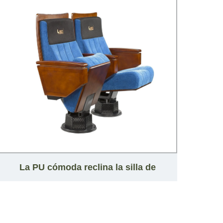
La PU cómoda reclina la silla de
E
madera de la iglesia del teatro del
col