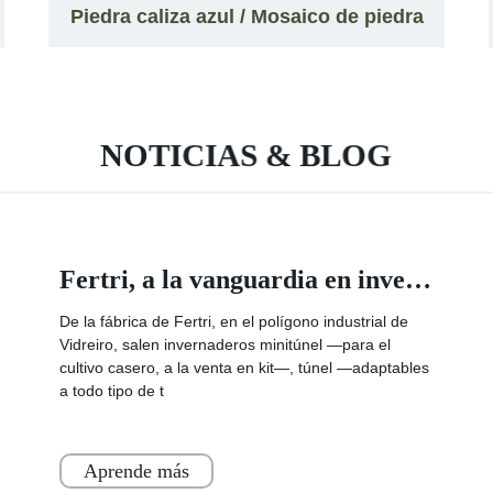
Piedra caliza azul / Mosaico de piedra
caliza / Azulejo de piedra caliza azul de
China
NOTICIAS & BLOG
Fertri, a la vanguardia en invernaderos desde Pontedeume
De la fábrica de Fertri, en el polígono industrial de
Vidreiro, salen invernaderos minitúnel —para el
cultivo casero, a la venta en kit—, túnel —adaptables
a todo tipo de t
Aprende más