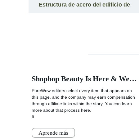
e
Estructura de acero del edificio de
emas
acero del almacenamiento del uno
mismo Estructura de acero
prefabricada de Pasillo
Cosmetic Packaging Now Has Launched A Fast And Convenient Laboratory Grade Cosmetics Container Company - Benzinga
Shopbop Beauty Is Here & We Need These 7 Products Now - PureWow
ine,
PureWow editors select every item that appears on
this page, and the company may earn compensation
s
through affiliate links within the story. You can learn
more about that process here.
It
Aprende más